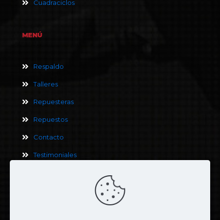
Cuadraciclos
MENÚ
Respaldo
Talleres
Repuesteras
Repuestos
Contacto
Testimoniales
Términos y Condiciones