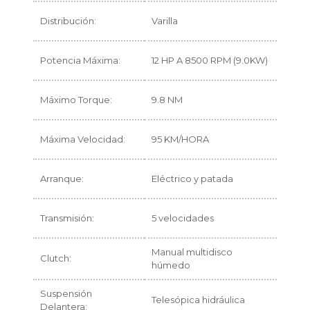
Distribución:
Varilla
Potencia Máxima:
12 HP A 8500 RPM (9.0KW)
Máximo Torque:
9.8 NM
Máxima Velocidad:
95 KM/HORA
Arranque:
Eléctrico y patada
Transmisión:
5 velocidades
Manual multidisco
Clutch:
húmedo
Suspensión
Telesópica hidráulica
Delantera: