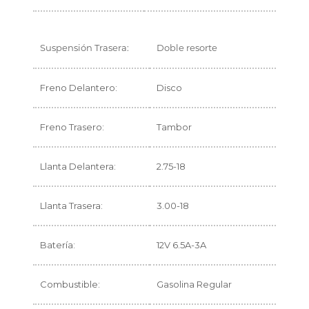
Suspensión Trasera:
Doble resorte
Freno Delantero:
Disco
Freno Trasero:
Tambor
Llanta Delantera:
2.75-18
Llanta Trasera:
3.00-18
Batería:
12V 6.5A-3A
Combustible:
Gasolina Regular