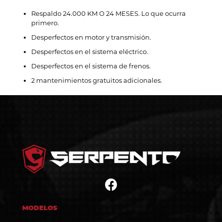
Respaldo 24.000 KM O 24 MESES. Lo que ocurra
primero.
Desperfectos en motor y transmisión.
Desperfectos en el sistema eléctrico.
Desperfectos en el sistema de frenos.
2 mantenimientos gratuitos adicionales.
MODELOS