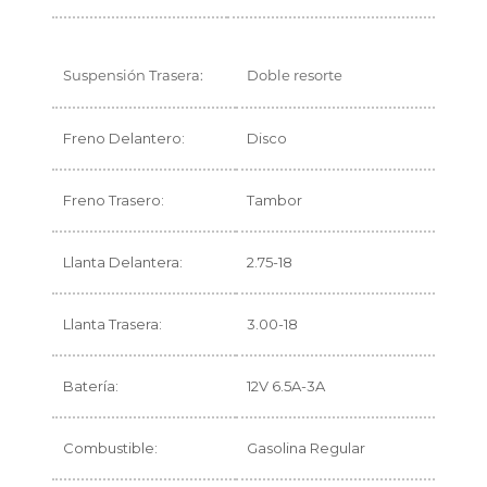
Suspensión Trasera:
Doble resorte
Freno Delantero:
Disco
Freno Trasero:
Tambor
Llanta Delantera:
2.75-18
Llanta Trasera:
3.00-18
Batería:
12V 6.5A-3A
Combustible:
Gasolina Regular