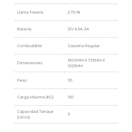
Llanta Trasera:
2.75-18
Batería:
12V 6.5A-3A
Combustible:
Gasolina Regular
1900MM X 735MM X
Dimensiones:
1025MM
Peso:
95
Carga Máxima (KG):
150
Capacidad Tanque
11
(Litros):