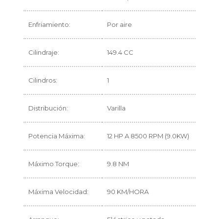
Enfriamiento:
Por aire
Cilindraje:
149.4 CC
Cilindros:
1
Distribución:
Varilla
Potencia Máxima:
12 HP A 8500 RPM (9.0KW)
Máximo Torque:
9.8 NM
Máxima Velocidad:
90 KM/HORA