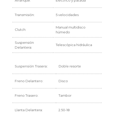
Arranque:
Eléctrico y patada
Transmisión:
5 velocidades
Manual multidisco
Clutch:
húmedo
Suspensión
Telescópica hidráulica
Delantera:
Suspensión Trasera:
Doble resorte
Freno Delantero:
Disco
Freno Trasero:
Tambor
Llanta Delantera:
2.50-18