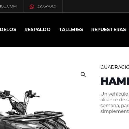
NGE.COM
3295-7069
DELOS
RESPALDO
TALLERES
REPUESTERAS
CUADRACI
HAMM
Un vehículo 
alcance de s
semana, para
simplemente