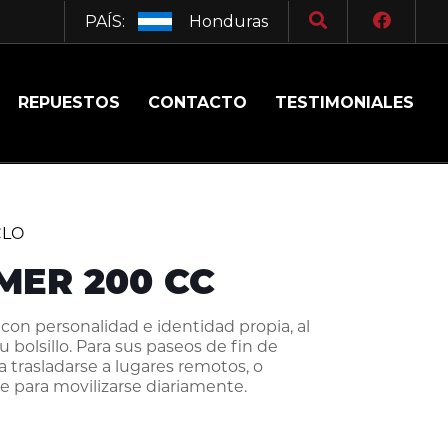
PAÍS:
Honduras
REPUESTOS
CONTACTO
TESTIMONIALES
CLO
ER 200 CC
con personalidad e identidad propia, al
u bolsillo. Para sus paseos de fin de
 trasladarse a lugares remotos, o
 para movilizarse diariamente.