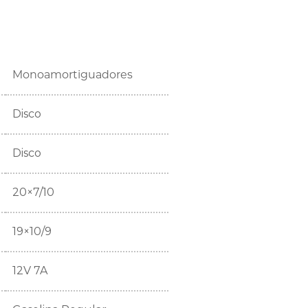
Monoamortiguadores
Disco
Disco
20×7/10
19×10/9
12V 7A