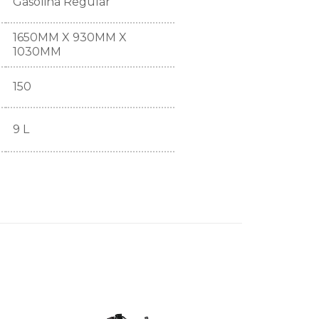
Gasolina Regular
1650MM X 930MM X
1030MM
150
9 L