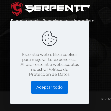
El mejor precio, financiamiento inmediato.
¡Más barato que andar en bus!
Este sitio web utiliza cookies
para mejorar tu experiencia.
Al usar este sitio web, aceptas
nuestra Política de
Protección de Datos.
Aceptar todo
© 202