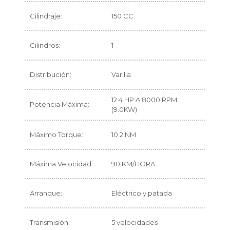
Cilindraje:
150 CC
Cilindros:
1
Distribución:
Varilla
12.4 HP A 8000 RPM
Potencia Máxima:
(9.0KW)
Máximo Torque:
10.2 NM
Máxima Velocidad:
90 KM/HORA
Arranque:
Eléctrico y patada
Transmisión:
5 velocidades