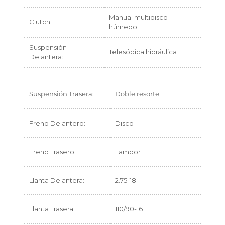
Manual multidisco
Clutch:
húmedo
Suspensión
Telesópica hidráulica
Delantera:
Suspensión Trasera:
Doble resorte
Freno Delantero:
Disco
Freno Trasero:
Tambor
Llanta Delantera:
2.75-18
Llanta Trasera:
110/90-16