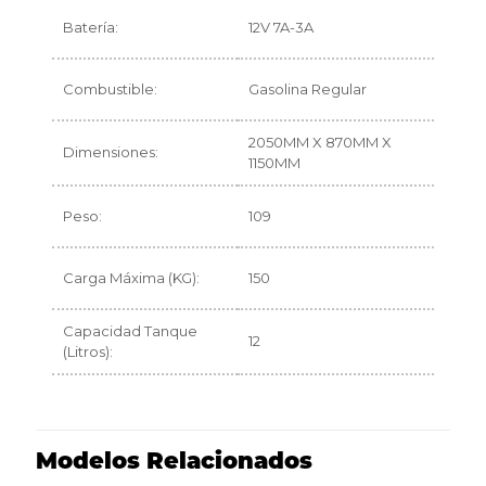
Batería:
12V 7A-3A
Combustible:
Gasolina Regular
2050MM X 870MM X
Dimensiones:
1150MM
Peso:
109
Carga Máxima (KG):
150
Capacidad Tanque
12
(Litros):
Modelos Relacionados