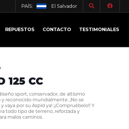
PAÍS:
El Salvador
REPUESTOS
CONTACTO
TESTIMONIALES
A
D 125 CC
diseño sport, conservador, de altísimo
 y reconocido mundialmente. ¡No se
 y vaya por su Aspid ya! ¡¡Compruébelo!! Y
a todo tipo de terreno, reforzada y
ara malos caminos.