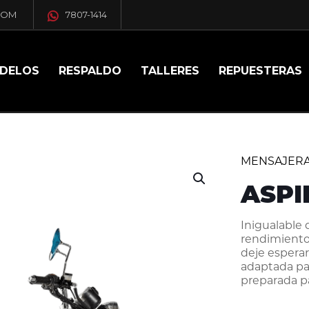
COM
7807-1414
DELOS
RESPALDO
TALLERES
REPUESTERAS
MENSAJER
ASPI
Inigualable 
rendimiento
deje esperar
adaptada par
preparada p