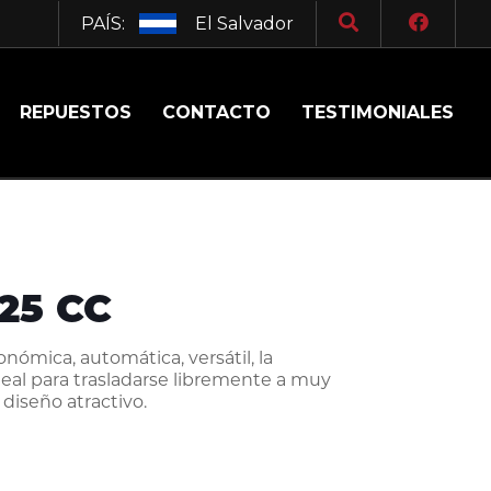
PAÍS:
El Salvador
REPUESTOS
CONTACTO
TESTIMONIALES
125 CC
ómica, automática, versátil, la
eal para trasladarse libremente a muy
 diseño atractivo.