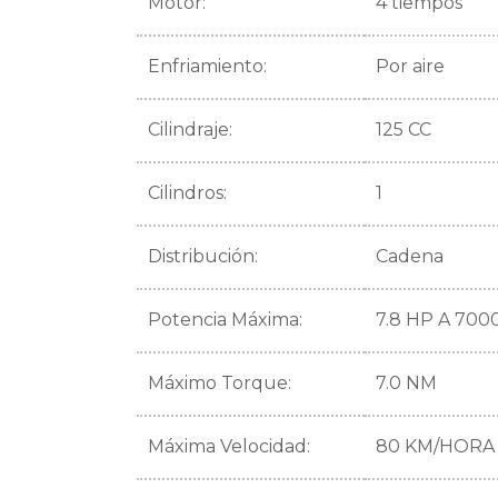
Motor:
4 tiempos
Enfriamiento:
Por aire
Cilindraje:
125 CC
Cilindros:
1
Distribución:
Cadena
Potencia Máxima:
7.8 HP A 700
Máximo Torque:
7.0 NM
Máxima Velocidad:
80 KM/HORA