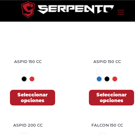
ASPID 150 CC
ASPID 150 CC
Seleccionar
Seleccionar
opciones
opciones
Este
Este
producto
producto
tiene
tiene
ASPID 200 CC
FALCON 150 CC
múltiples
múltiples
variantes.
variantes.