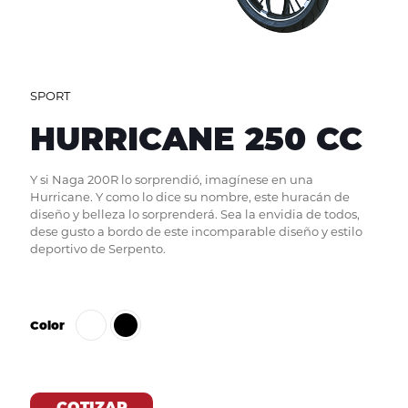
SPORT
HURRICANE 250 CC
Y si Naga 200R lo sorprendió, imagínese en una
Hurricane. Y como lo dice su nombre, este huracán de
diseño y belleza lo sorprenderá. Sea la envidia de todos,
dese gusto a bordo de este incomparable diseño y estilo
deportivo de Serpento.
Color
COTIZAR