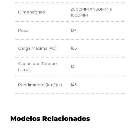
2000MM X 730MM X
Dimensiones:
1000MM
Peso:
127
Carga Máxima (KG):
165
Capacidad Tanque
12
(Litros):
Rendimiento (km/gal):
145
Modelos Relacionados