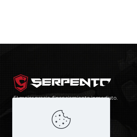
El mejor precio, financiamiento inmediato.
¡Más barato que andar en bus!