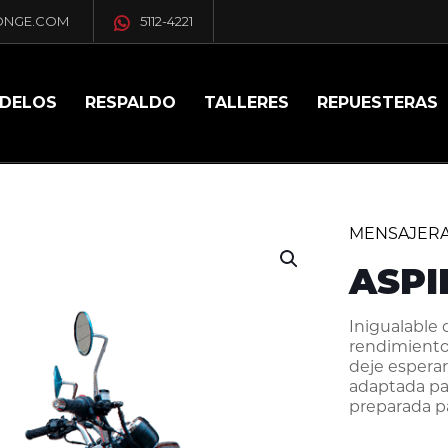
ONGE.COM
5112-4221
DELOS
RESPALDO
TALLERES
REPUESTERAS
MENSAJER
ASPI
Inigualable 
rendimiento
deje esperar
adaptada par
preparada p