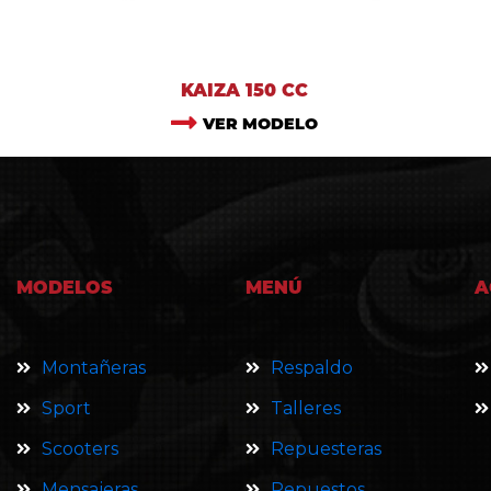
KAIZA 150 CC
VER MODELO
MODELOS
MENÚ
A
Montañeras
Respaldo
Sport
Talleres
Scooters
Repuesteras
Mensajeras
Repuestos