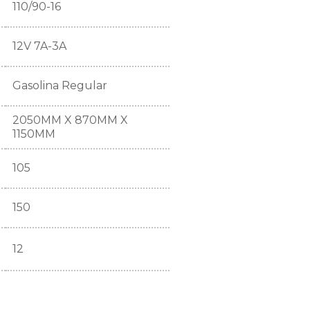
110/90-16
12V 7A-3A
Gasolina Regular
2050MM X 870MM X
1150MM
105
150
12