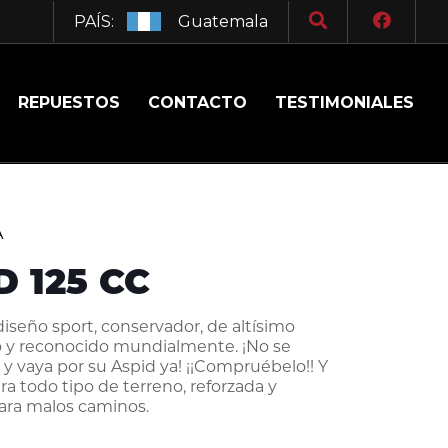
PAÍS:
Guatemala
REPUESTOS
CONTACTO
TESTIMONIALES
A
D 125 CC
diseño sport, conservador, de altísimo
 y reconocido mundialmente. ¡No se
 y vaya por su Aspid ya! ¡¡Compruébelo!! Y
a todo tipo de terreno, reforzada y
ara malos caminos.