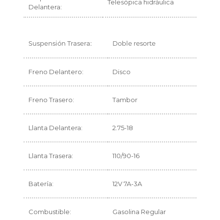
Telesópica hidráulica
Delantera:
Suspensión Trasera:
Doble resorte
Freno Delantero:
Disco
Freno Trasero:
Tambor
Llanta Delantera:
2.75-18
Llanta Trasera:
110/90-16
Batería:
12V 7A-3A
Combustible:
Gasolina Regular