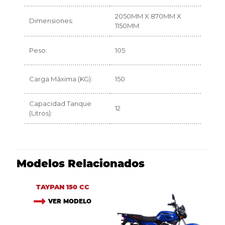
2050MM X 870MM X
Dimensiones:
1150MM
Peso:
105
Carga Máxima (KG):
150
Capacidad Tanque
12
(Litros):
Modelos Relacionados
TAYPAN 150 CC
VER MODELO