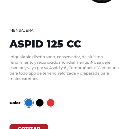
MENSAJERA
ASPID 125 CC
Inigualable diseño sport, conservador, de altísimo
rendimiento y reconocido mundialmente. ¡No se deje
esperar y vaya por su Aspid ya! ¡¡Compruébelo!! Y adaptada
para todo tipo de terreno, reforzada y preparada para
malos caminos.
Color
COTIZAR