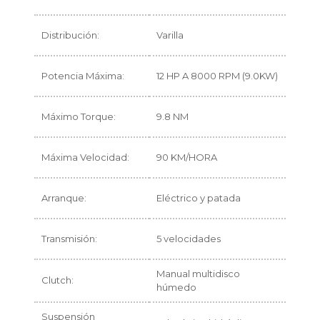
Distribución:
Varilla
Potencia Máxima:
12 HP A 8000 RPM (9.0KW)
Máximo Torque:
9.8 NM
Máxima Velocidad:
90 KM/HORA
Arranque:
Eléctrico y patada
Transmisión:
5 velocidades
Manual multidisco
Clutch:
húmedo
Suspensión