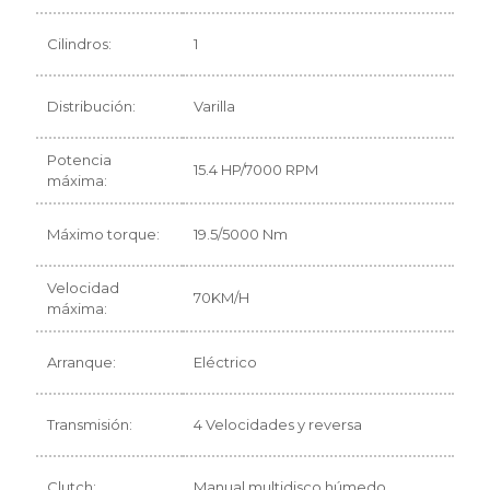
Cilindros:
1
Distribución:
Varilla
Potencia
15.4 HP/7000 RPM
máxima:
Máximo torque:
19.5/5000 Nm
Velocidad
70KM/H
máxima:
Arranque:
Eléctrico
Transmisión:
4 Velocidades y reversa
Clutch:
Manual multidisco húmedo