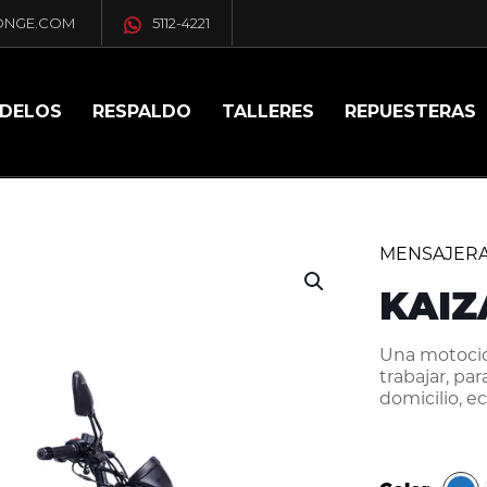
ONGE.COM
5112-4221
DELOS
RESPALDO
TALLERES
REPUESTERAS
MENSAJER
KAIZ
Una motocicl
trabajar, pa
domicilio, e