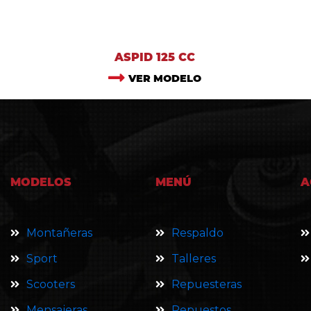
ASPID 125 CC
VER MODELO
MODELOS
MENÚ
A
Montañeras
Respaldo
Sport
Talleres
Scooters
Repuesteras
Mensajeras
Repuestos