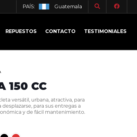
PAÍS:
Guatemala
REPUESTOS
CONTACTO
TESTIMONIALES
A
A 150 CC
eta versátil, urbana, atractiva, para
ra desplazarse, para sus entregas a
conómica y de fácil mantenimiento.