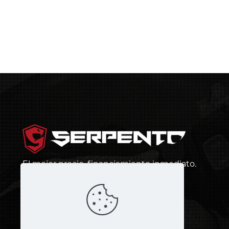
El mejor precio, financiamiento inmediato.
¡Más barato que andar en bus!