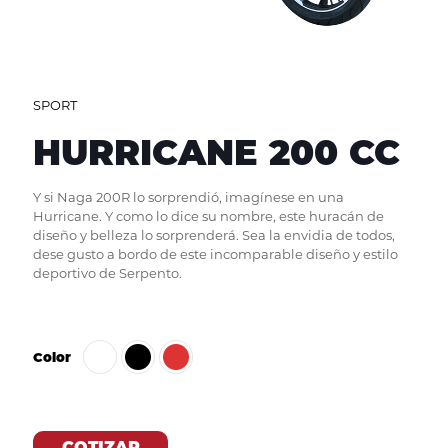
SPORT
HURRICANE 200 CC
Y si Naga 200R lo sorprendió, imagínese en una
Hurricane. Y como lo dice su nombre, este huracán de
diseño y belleza lo sorprenderá. Sea la envidia de todos,
dese gusto a bordo de este incomparable diseño y estilo
deportivo de Serpento.
Color
COTIZAR