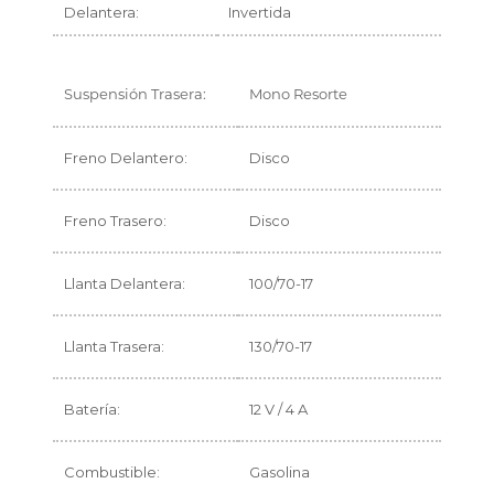
Delantera:
Invertida
Suspensión Trasera:
Mono Resorte
Freno Delantero:
Disco
Freno Trasero:
Disco
Llanta Delantera:
100/70-17
Llanta Trasera:
130/70-17
Batería:
12 V / 4 A
Combustible:
Gasolina