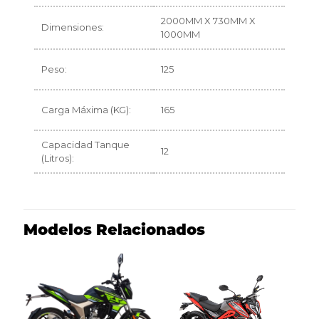
2000MM X 730MM X
Dimensiones:
1000MM
Peso:
125
Carga Máxima (KG):
165
Capacidad Tanque
12
(Litros):
Modelos Relacionados