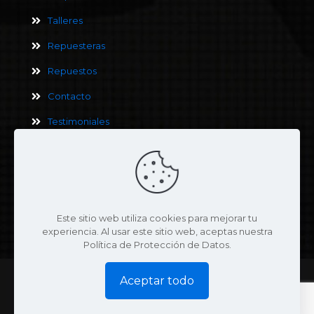
Talleres
Repuesteras
Repuestos
Contacto
Testimoniales
Términos y Condiciones
Este sitio web utiliza cookies para mejorar tu
Política de Privacidad
experiencia. Al usar este sitio web, aceptas nuestra
Política de Protección de Datos.
Aceptar todo
© 2025 Moto Serpento | Todos los derechos reservados | Diseño:
ARWEB.com