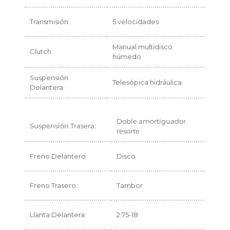
Transmisión:
5 velocidades
Manual multidisco
Clutch:
húmedo
Suspensión
Telesópica hidráulica
Delantera:
Doble amortiguador
Suspensión Trasera:
resorte
Freno Delantero:
Disco
Freno Trasero:
Tambor
Llanta Delantera:
2.75-18