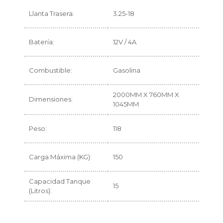
Llanta Trasera:
3.25-18
Batería:
12V / 4A
Combustible:
Gasolina
2000MM X 760MM X
Dimensiones:
1045MM
Peso:
118
Carga Máxima (KG):
150
Capacidad Tanque
15
(Litros):