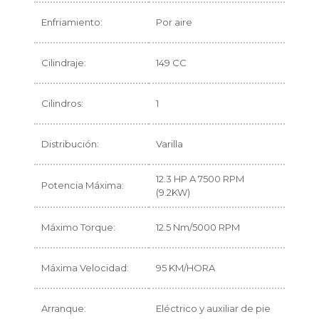
Enfriamiento:
Por aire
Cilindraje:
149 CC
Cilindros:
1
Distribución:
Varilla
12.3 HP A 7500 RPM
Potencia Máxima:
(9.2KW)
Máximo Torque:
12.5 Nm/5000 RPM
Máxima Velocidad:
95 KM/HORA
Arranque:
Eléctrico y auxiliar de pie