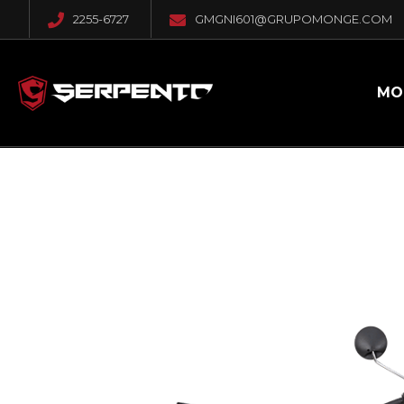
2255-6727
GMGNI601@GRUPOMONGE.COM
MO