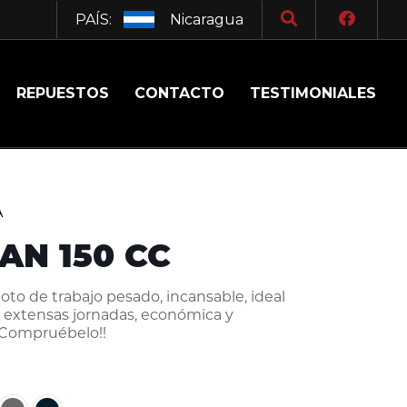
PAÍS:
Nicaragua
REPUESTOS
CONTACTO
TESTIMONIALES
A
AN 150 CC
to de trabajo pesado, incansable, ideal
y extensas jornadas, económica y
¡¡Compruébelo!!