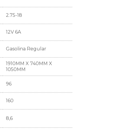
2.75-18
12V 6A
Gasolina Regular
1910MM X 740MM X
1050MM
96
160
8,6