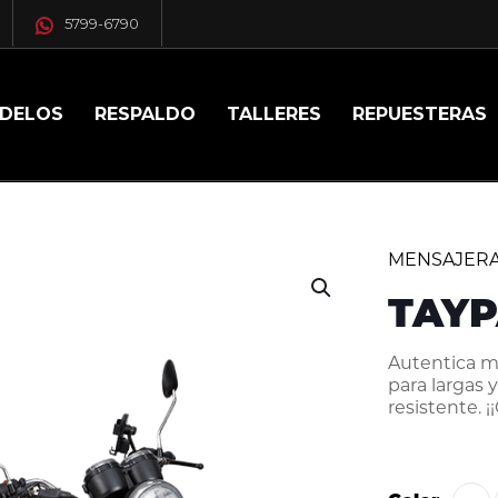
5799-6790
DELOS
RESPALDO
TALLERES
REPUESTERAS
MENSAJER
TAYP
Autentica mo
para largas 
resistente. 