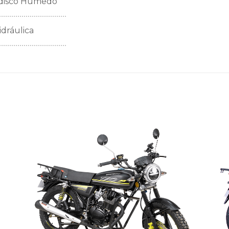
idisco Húmedo
idráulica