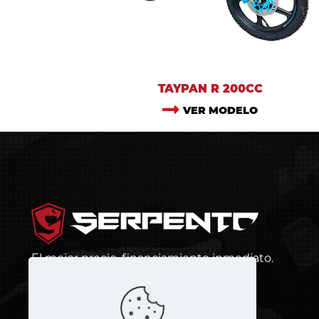
TAYPAN R 200CC
VER MODELO
El mejor precio, financiamiento inmediato.
¡Más barato que andar en bus!