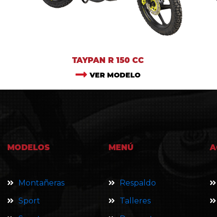
TAYPAN R 150 CC
VER MODELO
MODELOS
MENÚ
A
Montañeras
Respaldo
Sport
Talleres