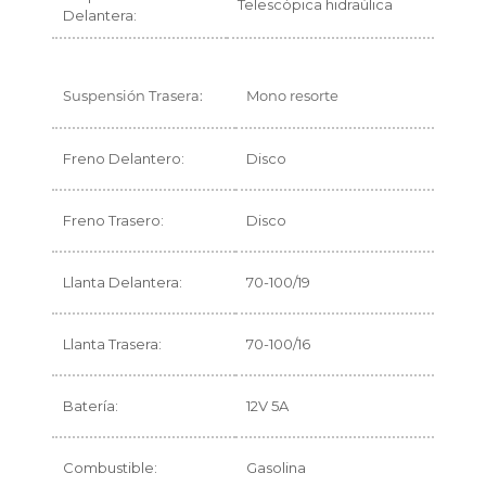
Telescópica hidraúlica
Delantera:
Suspensión Trasera:
Mono resorte
Freno Delantero:
Disco
Freno Trasero:
Disco
Llanta Delantera:
70-100/19
Llanta Trasera:
70-100/16
Batería:
12V 5A
Combustible:
Gasolina