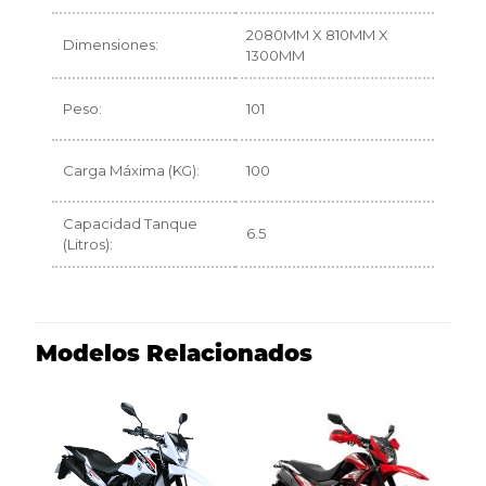
2080MM X 810MM X
Dimensiones:
1300MM
Peso:
101
Carga Máxima (KG):
100
Capacidad Tanque
6.5
(Litros):
Modelos Relacionados