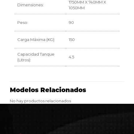
1750MM X 740MM X
Dimensiones:
1050MM
Peso:
90
Carga Máxima (KG):
150
Capacidad Tanque
4.5
(Litros):
Modelos Relacionados
No hay productos relacionados