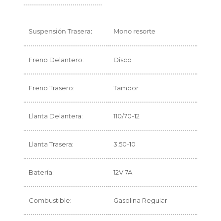
Suspensión Trasera:
Mono resorte
Freno Delantero:
Disco
Freno Trasero:
Tambor
Llanta Delantera:
110/70-12
Llanta Trasera:
3.50-10
Batería:
12V 7A
Combustible:
Gasolina Regular