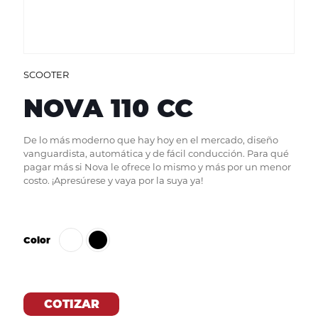
SCOOTER
NOVA 110 CC
De lo más moderno que hay hoy en el mercado, diseño
vanguardista, automática y de fácil conducción. Para qué
pagar más si Nova le ofrece lo mismo y más por un menor
costo. ¡Apresúrese y vaya por la suya ya!
Color
COTIZAR