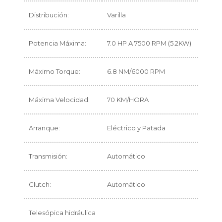
Distribución:
Varilla
Potencia Máxima:
7.0 HP A 7500 RPM (5.2KW)
Máximo Torque:
6.8 NM/6000 RPM
Máxima Velocidad:
70 KM/HORA
Arranque:
Eléctrico y Patada
Transmisión:
Automático
Clutch:
Automático
Telesópica hidráulica