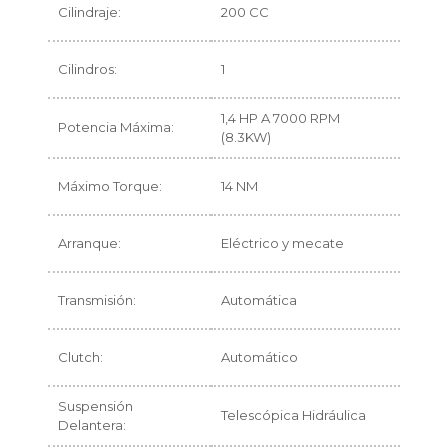
Cilindraje:
200 CC
Cilindros:
1
1,4 HP A 7000 RPM
Potencia Máxima:
(8.3KW)
Máximo Torque:
14 NM
Arranque:
Eléctrico y mecate
Transmisión:
Automática
Clutch:
Automático
Suspensión
Telescópica Hidráulica
Delantera: