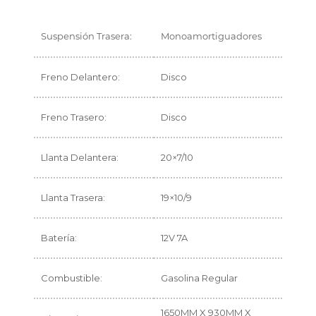
Suspensión Trasera:
Monoamortiguadores
Freno Delantero:
Disco
Freno Trasero:
Disco
Llanta Delantera:
20×7/10
Llanta Trasera:
19×10/9
Batería:
12V 7A
Combustible:
Gasolina Regular
1650MM X 930MM X