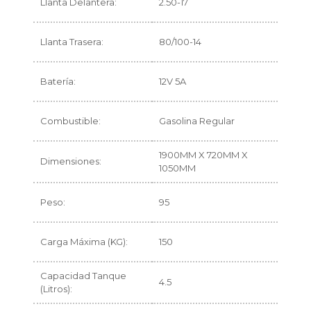
Llanta Delantera:
2.50-17
Llanta Trasera:
80/100-14
Batería:
12V 5A
Combustible:
Gasolina Regular
1900MM X 720MM X
Dimensiones:
1050MM
Peso:
95
Carga Máxima (KG):
150
Capacidad Tanque
4.5
(Litros):