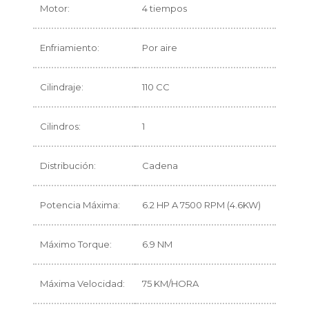
Motor:
4 tiempos
Enfriamiento:
Por aire
Cilindraje:
110 CC
Cilindros:
1
Distribución:
Cadena
Potencia Máxima:
6.2 HP A 7500 RPM (4.6KW)
Máximo Torque:
6.9 NM
Máxima Velocidad:
75 KM/HORA