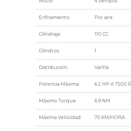
Motor:
4 tiempos
Enfriamiento:
Por aire
Cilindraje:
110 CC
Cilindros:
1
Distribución:
Varilla
Potencia Máxima:
6.2 HP A 7500 
Máximo Torque:
6.9 NM
Máxima Velocidad:
75 KM/HORA