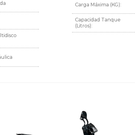
ada
Carga Máxima (KG):
Capacidad Tanque
(Litros):
tidisco
áulica