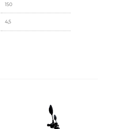
150
4,5