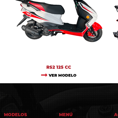
RS2 125 CC
VER MODELO
MODELOS
MENÚ
A