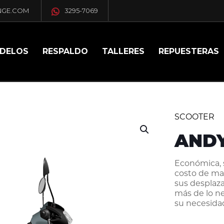
NGE.COM
3295-7069
DELOS
RESPALDO
TALLERES
REPUESTERAS
SCOOTER
ANDY
Económica, 
costo de ma
sus desplaza
más de lo n
su necesida