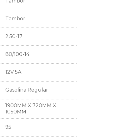
Tambor
Tambor
2.50-17
80/100-14
12V 5A
Gasolina Regular
1900MM X 720MM X
1050MM
95