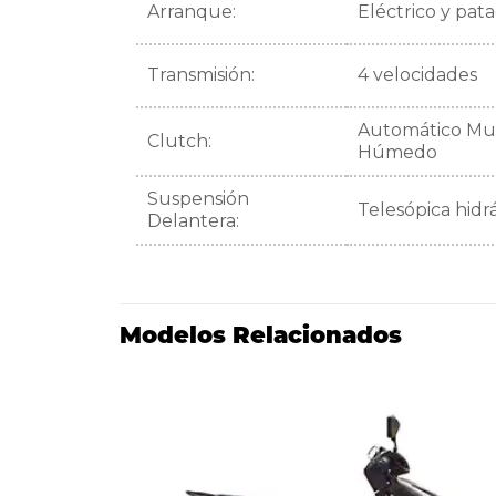
Arranque:
Eléctrico y pat
Transmisión:
4 velocidades
Automático Mul
Clutch:
Húmedo
Suspensión
Telesópica hidr
Delantera:
Modelos Relacionados