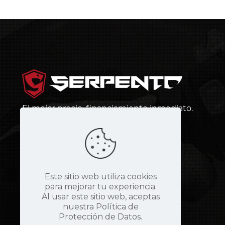
El mejor precio, financiamiento inmediato.
¡Más barato que andar en bus!
Este sitio web utiliza cookies
para mejorar tu experiencia.
Al usar este sitio web, aceptas
nuestra Política de
Protección de Datos.