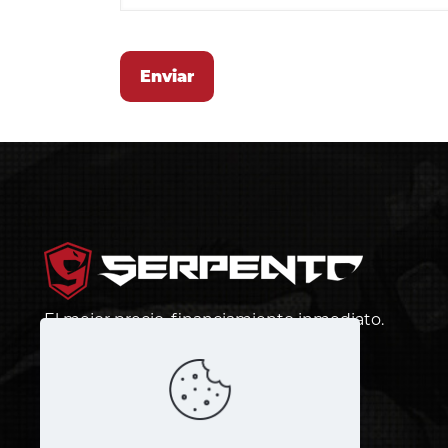
El mejor precio, financiamiento inmediato.
¡Más barato que andar en bus!