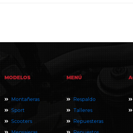
MODELOS
MENÚ
A
Montañeras
Respaldo
Sport
Talleres
Scooters
Repuesteras
Mensajeras
Repuestos