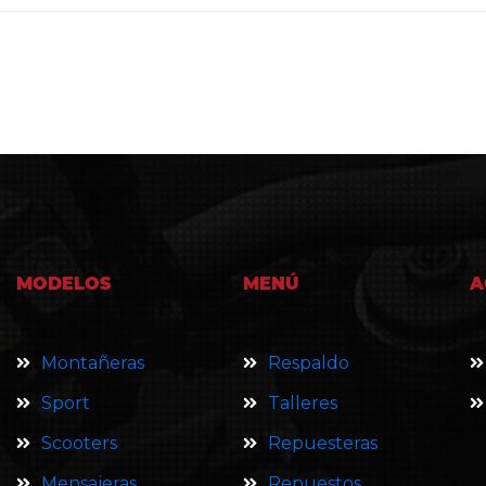
MODELOS
MENÚ
A
Montañeras
Respaldo
Sport
Talleres
Scooters
Repuesteras
Mensajeras
Repuestos