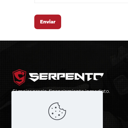
El mejor precio, financiamiento inmediato.
¡Más barato que andar en bus!