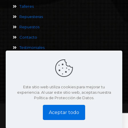
Talleres
Repuesteras
Repuestos
Contacto
Testimoniales
Términos y Condiciones
Este sitio web utiliza cookies para mejorar tu
Política de Privacidad
experiencia. Al usar este sitio web, aceptas nuestra
Política de Protección de Datos.
© 2025 Moto Serpento | Todos los derechos reservados | Diseño:
Aceptar todo
ARWEB.com